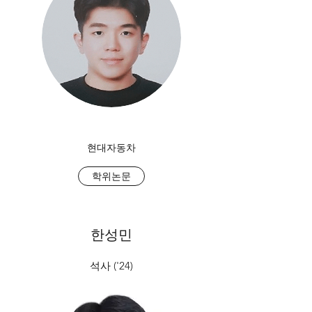
현대자동차
학위논문
한성민
석사 ('24)