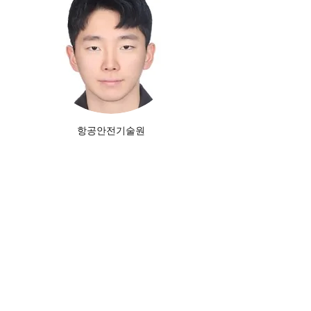
​항공안전기술원
학위논문
황현수
석사 ('25)