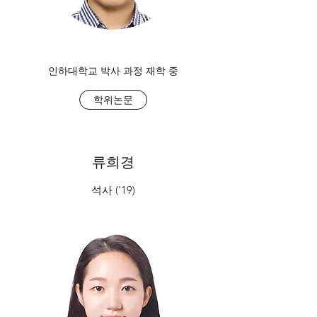
​인하대학교 박사 과정 재학 중
학위논문
류희경
석사 ('19)