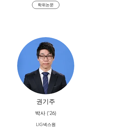
학위논문
​권기주
박사 ('26)
LIG넥스원