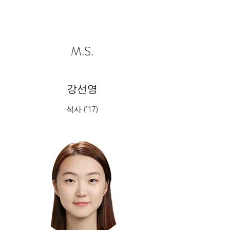
M.S.
강선영
석사 ('17)