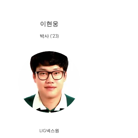
이현웅
박사 ('23)
LIG넥스원