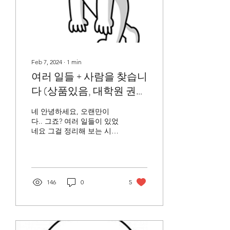
Feb 7, 2024
∙
1
min
여러 일들 + 사람을 찾습니
다 (상품있음, 대학원 권유
아님)
네 안녕하세요, 오랜만이
다.. 그죠? 여러 일들이 있었
네요 그걸 정리해 보는 시간
을 가져볼게요 아 그리고 사
람을 찾습니다. 블로그를 쭉
읽으시고 마지막에 본인이
해당되시면 연락 주세요 상
품 드립니다 (진심) 첫번째
146
0
5
는 배선의형의 전역식입니
다....