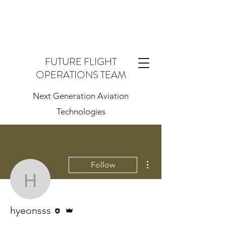
FUTURE FLIGHT
OPERATIONS TEAM
Next Generation Aviation
Technologies
More actions
Follow
hyeonsss
Editor
Admin
hyeonsss