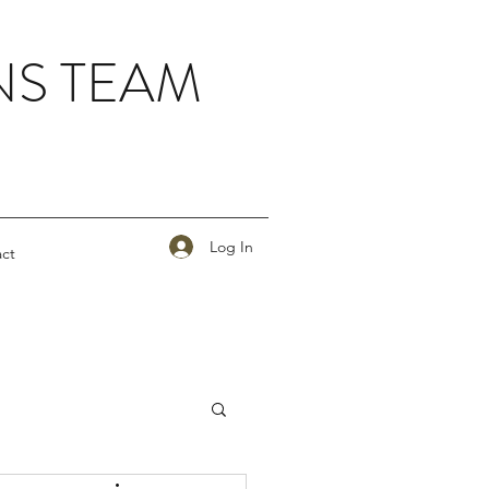
NS TEAM
Log In
ct