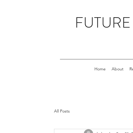
FUTURE
Home
About
R
All Posts